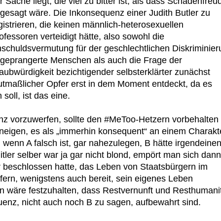
r Sache liegt, die viel zu bitter ist, als dass Schadenfreu
gesagt wäre. Die Inkonsequenz einer Judith Butler zu
gistrieren, die keinen männlich-heterosexuellen
ofessoren verteidigt hätte, also sowohl die
schuldsvermutung für der geschlechtlichen Diskriminier
geprangerte Menschen als auch die Frage der
aubwürdigkeit bezichtigender selbsterklärter zunächst
tmaßlicher Opfer erst in dem Moment entdeckt, da es
soll, ist das eine.
enz vorzuwerfen, sollte den #MeToo-Hetzern vorbehalten
 neigen, es als „immerhin konsequent“ an einem Charakt
wenn A falsch ist, gar nahezulegen, B hätte irgendeine
itler selber war ja gar nicht blond, empört man sich dann
r beschlossen hatte, das Leben von Staatsbürgern im
ern, wenigstens auch bereit, sein eigenes Leben
n wäre festzuhalten, dass Restvernunft und Resthumani
quenz, nicht auch noch B zu sagen, aufbewahrt sind.