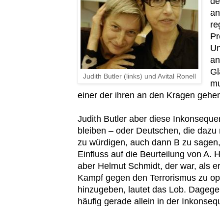
de
an
re
Pr
Un
an
Gl
Judith Butler (links) und Avital Ronell
mu
einer der ihren an den Kragen gehen 
Judith Butler aber diese Inkonsequ
bleiben – oder Deutschen, die dazu
zu würdigen, auch dann B zu sagen, 
Einfluss auf die Beurteilung von A. H
aber Helmut Schmidt, der war, als e
Kampf gegen den Terrorismus zu opf
hinzugeben, lautet das Lob. Dagege
häufig gerade allein in der Inkonse