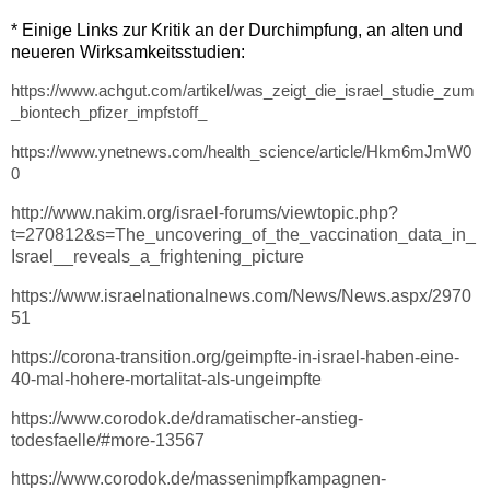
* Einige Links zur Kritik an der Durchimpfung, an alten und
neueren Wirksamkeitsstudien:
https://www.achgut.com/artikel/was_zeigt_die_israel_studie_zum
_biontech_pfizer_impfstoff_
https://www.ynetnews.com/health_science/article/Hkm6mJmW0
0
http://www.nakim.org/israel-forums/viewtopic.php?
t=270812&s=The_uncovering_of_the_vaccination_data_in_
Israel__reveals_a_frightening_picture
https://www.israelnationalnews.com/News/News.aspx/2970
51
https://corona-transition.org/geimpfte-in-israel-haben-eine-
40-mal-hohere-mortalitat-als-ungeimpfte
https://www.corodok.de/dramatischer-anstieg-
todesfaelle/#more-13567
https://www.corodok.de/massenimpfkampagnen-