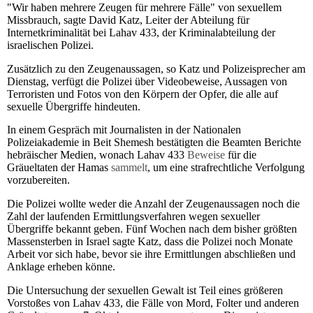
"Wir haben mehrere Zeugen für mehrere Fälle" von sexuellem
Missbrauch, sagte David Katz, Leiter der Abteilung für
Internetkriminalität bei Lahav 433, der Kriminalabteilung der
israelischen Polizei.
Zusätzlich zu den Zeugenaussagen, so Katz und Polizeisprecher am
Dienstag, verfügt die Polizei über Videobeweise, Aussagen von
Terroristen und Fotos von den Körpern der Opfer, die alle auf
sexuelle Übergriffe hindeuten.
In einem Gespräch mit Journalisten in der Nationalen
Polizeiakademie in Beit Shemesh bestätigten die Beamten Berichte
hebräischer Medien, wonach Lahav 433
Beweise
für die
Gräueltaten der Hamas
sammelt
, um eine strafrechtliche Verfolgung
vorzubereiten.
Die Polizei wollte weder die Anzahl der Zeugenaussagen noch die
Zahl der laufenden Ermittlungsverfahren wegen sexueller
Übergriffe bekannt geben. Fünf Wochen nach dem bisher größten
Massensterben in Israel sagte Katz, dass die Polizei noch Monate
Arbeit vor sich habe, bevor sie ihre Ermittlungen abschließen und
Anklage erheben könne.
Die Untersuchung der sexuellen Gewalt ist Teil eines größeren
Vorstoßes von Lahav 433, die Fälle von Mord, Folter und anderen