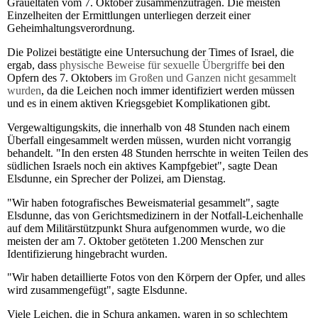
Gräueltaten vom 7. Oktober zusammenzutragen. Die meisten
Einzelheiten der Ermittlungen unterliegen derzeit einer
Geheimhaltungsverordnung.
Die Polizei bestätigte eine Untersuchung der Times of Israel, die
ergab, dass
physische Beweise für sexuelle Übergriffe
bei den
Opfern des 7. Oktobers
im Großen und Ganzen nicht gesammelt
wurden
, da die Leichen noch immer identifiziert werden müssen
und es in einem aktiven Kriegsgebiet Komplikationen gibt.
Vergewaltigungskits, die innerhalb von 48 Stunden nach einem
Überfall eingesammelt werden müssen, wurden nicht vorrangig
behandelt. "In den ersten 48 Stunden herrschte in weiten Teilen des
südlichen Israels noch ein aktives Kampfgebiet", sagte Dean
Elsdunne, ein Sprecher der Polizei, am Dienstag.
"Wir haben fotografisches Beweismaterial gesammelt", sagte
Elsdunne, das von Gerichtsmedizinern in der Notfall-Leichenhalle
auf dem Militärstützpunkt Shura aufgenommen wurde, wo die
meisten der am 7. Oktober getöteten 1.200 Menschen zur
Identifizierung hingebracht wurden.
"Wir haben detaillierte Fotos von den Körpern der Opfer, und alles
wird zusammengefügt", sagte Elsdunne.
Viele Leichen, die in Schura ankamen, waren in so schlechtem