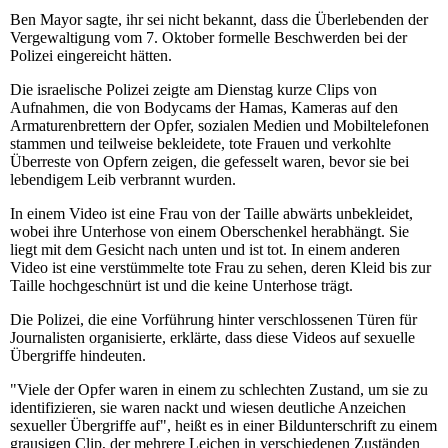
Ben Mayor sagte, ihr sei nicht bekannt, dass die Überlebenden der
Vergewaltigung vom 7. Oktober formelle Beschwerden bei der
Polizei eingereicht hätten.
Die israelische Polizei zeigte am Dienstag kurze Clips von
Aufnahmen, die von Bodycams der Hamas, Kameras auf den
Armaturenbrettern der Opfer, sozialen Medien und Mobiltelefonen
stammen und teilweise bekleidete, tote Frauen und verkohlte
Überreste von Opfern zeigen, die gefesselt waren, bevor sie bei
lebendigem Leib verbrannt wurden.
In einem Video ist eine Frau von der Taille abwärts unbekleidet,
wobei ihre Unterhose von einem Oberschenkel herabhängt. Sie
liegt mit dem Gesicht nach unten und ist tot. In einem anderen
Video ist eine verstümmelte tote Frau zu sehen, deren Kleid bis zur
Taille hochgeschnürt ist und die keine Unterhose trägt.
Die Polizei, die eine Vorführung hinter verschlossenen Türen für
Journalisten organisierte, erklärte, dass diese Videos auf sexuelle
Übergriffe hindeuten.
"Viele der Opfer waren in einem zu schlechten Zustand, um sie zu
identifizieren, sie waren nackt und wiesen deutliche Anzeichen
sexueller Übergriffe auf", heißt es in einer Bildunterschrift zu einem
grausigen Clip, der mehrere Leichen in verschiedenen Zuständen