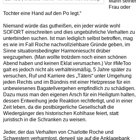
Mann seiner
Frau oder
Tochter eine Hand auf den Po legt.“
Niemand würde das gutheißen, ein jeder würde wohl
SOFORT einschreiten und dies ungebührliche Verhalten zu
unterbinden suchen. Ist man lediglich selbst betroffen, mag
es wie im Fall Roche nachvollziehbare Gründe geben, im
Sinne situationsbedingter Harmoniesucht drüber
wegzugehen. (Man
wollte trotzdem noch einen schönen
Abend haben und keinen Eklat verursachen.) Vor
#
MeToo
galt es jedoch nicht als verhältnismäßig, 5 Jahre später zu
versuchen, Ruf und Karriere des „Täters“ unter Umgehung
jeden Rechts und im Bündnis mit einer Hetzpresse für ein
unbewiesenes Bagatellvergehen empfindlich zu schädigen.
Dazu muss man den eigenen Arsch für ein Heiligtum halten,
dessen Entweihung jede Reaktion rechtfertigt, und in einer
Zeit leben, da die postbürgerliche Gesellschaft die
Wiedergänger des historischen Kohlhase feiert, statt
juristisch in die Schranken zu weisen.
Jeder, der das Verhalten von Charlotte Roche und
Schwestern verharmlost, derweil sie auf die Anklagebank