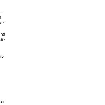
s«
n
er
und
itz
itz