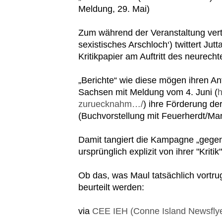
Meldung, 29. Mai)
Zum während der Veranstaltung verte
sexistisches Arschloch‘) twittert Jutt
Kritikpapier am Auftritt des neure
„Berichte“ wie diese mögen ihren An
Sachsen mit Meldung vom 4. Juni (
h
zuruecknahm…/
) ihre Förderung de
(Buchvorstellung mit Feuerherdt/Ma
Damit tangiert die Kampagne „gegen
ursprünglich explizit von ihrer "Kri
Ob das, was Maul tatsächlich vortrug
beurteilt werden:
via
CEE IEH (Conne Island Newsflye