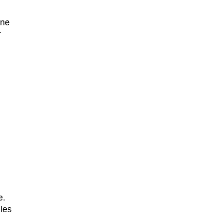
ine
r
g
e.
les