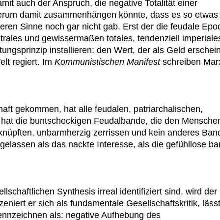
t auch der Anspruch, die negative Totalität einer
derum damit zusammenhängen könnte, dass es so etwas
ngeren Sinne noch gar nicht gab. Erst der die feudale Ep
trales und gewissermaßen totales, tendenziell imperiale
ungsprinzip installieren: den Wert, der als Geld erschein
lt regiert. Im
Kommunistischen Manifest
schreiben Mar
haft gekommen, hat alle feudalen, patriarchalischen,
Sie hat die buntscheckigen Feudalbande, die den Mensche
 knüpften, unbarmherzig zerrissen und kein anderes Ban
lassen als das nackte Interesse, als die gefühllose ba
schaftlichen Synthesis irreal identifiziert sind, wird der
eniert er sich als fundamentale Gesellschaftskritik, läss
ennzeichnen als: negative Aufhebung des