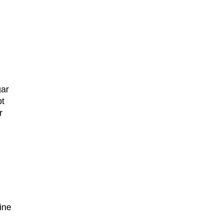
gar
bt
r
ine