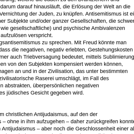
darum darauf hinausläuft, die Erlösung der Welt an die
Vernichtung der Juden, zu knüpfen. Antisemitismus ist e
ner Subjekte und/oder ganzer Gesellschaften, die schwe
 wie gesellschaftliche) und psychische Ambivalenzen
aufzulösen verspricht.
gsantisemitismus zu sprechen. Mit Freud könnte man
, dass die negativen, negativ erlebten, Gestehungskosten
immer auch Triebversagung bedeutet, mittels Sublimierun
ngen von den Subjekten kompensiert werden können,
hagen an und in der Zivilisation, das unter bestimmten
ivilisatorische Raserei umschlägt, im Fall des
n abstrakten, überpersönlichen negativen
s jüdisches Gesicht gegeben wird.
m christlichen Antijudaismus, auf den der
us – ohne in ihm aufzugehen – daher zurückgreifen konnt
n Antijudaismus – aber noch die Geschlossenheit einer al