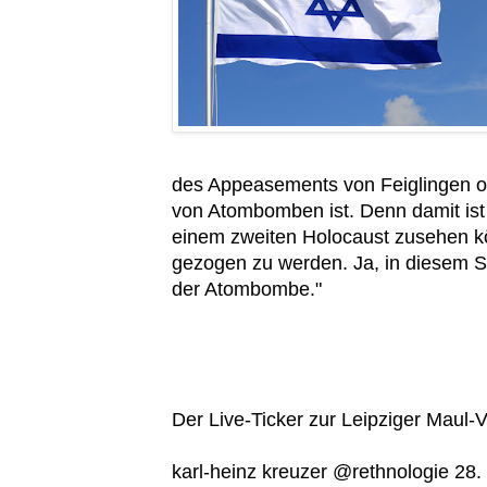
des Appeasements von Feiglingen od
von Atombomben ist. Denn damit ist
einem zweiten Holocaust zusehen kö
gezogen zu werden. Ja, in diesem S
der Atombombe."
Der Live-Ticker zur Leipziger Maul-
karl-heinz kreuzer‏ @rethnologie 28. Mai: „Thomas Maul sagte gerade im Conne Island, dass er