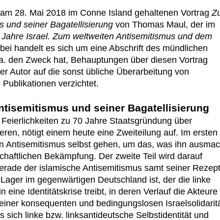
 am 28. Mai 2018 im Conne Island gehaltenen Vortrag
Z
s und seiner Bagatellisierung
von Thomas Maul, der im
 Jahre Israel. Zum weltweiten Antisemitismus und dem
bei handelt es sich um eine Abschrift des mündlichen
u.a. den Zweck hat, Behauptungen über diesen Vortrag
r Autor auf die sonst übliche Überarbeitung von
 Publikationen verzichtet.
Antisemitismus und seiner Bagatellisierung
 Feierlichkeiten zu 70 Jahre Staatsgründung über
eren, nötigt einem heute eine Zweiteilung auf. Im ersten
en Antisemitismus selbst gehen, um das, was ihn ausmac
schaftlichen Bekämpfung. Der zweite Teil wird darauf
 gerade der islamische Antisemitismus samt seiner Rezep
 Lager im gegenwärtigen Deutschland ist, der die linke
n eine Identitätskrise treibt, in deren Verlauf die Akteure
it einer konsequenten und bedingungslosen Israelsolidarit
 sich linke bzw. linksantideutsche Selbstidentität und