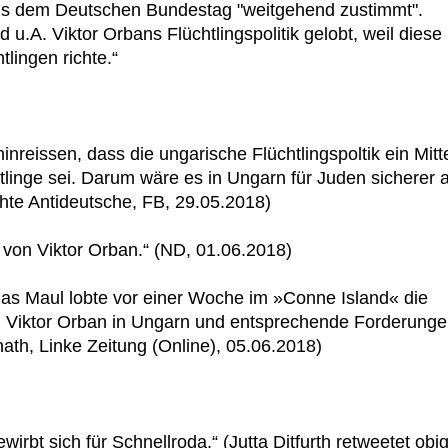
us dem Deutschen Bundestag "weitgehend zustimmt".
d u.A. Viktor Orbans Flüchtlingspolitik gelobt, weil diese
lingen richte.“
inreissen, dass die ungarische Flüchtlingspoltik ein Mitt
linge sei. Darum wäre es in Ungarn für Juden sicherer a
chte Antideutsche, FB, 29.05.2018)
ik von Viktor Orban.“ (ND, 01.06.2018)
 Maul lobte vor einer Woche im »Conne Island« die
on Viktor Orban in Ungarn und entsprechende Forderung
ath, Linke Zeitung (Online), 05.06.2018)
bt sich für Schnellroda.“ (Jutta Ditfurth retweetet obi