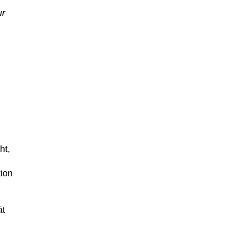
ur
ht,
tion
ät